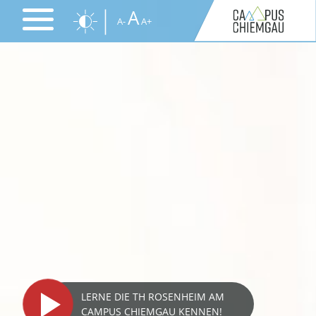
Direkt
A
A-
A+
zum
Inhalt
LERNE DIE TH ROSENHEIM AM
CAMPUS CHIEMGAU KENNEN!