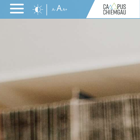
Direkt
A
A-
A+
zum
Inhalt