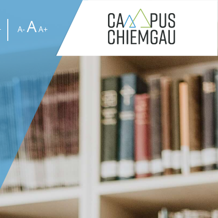
A
A-
A+