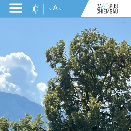
Direkt
A
A-
A+
zum
Inhalt