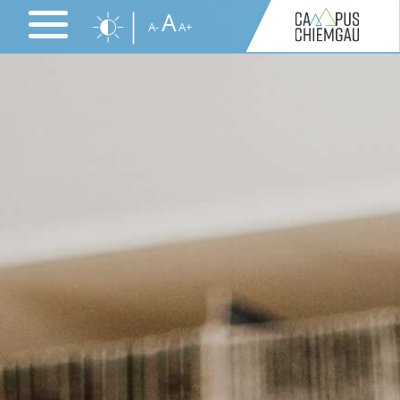
Direkt
A
A-
A+
zum
Inhalt