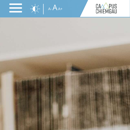
Direkt
A
A-
A+
zum
Inhalt