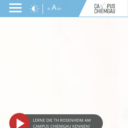
Direkt
A
A-
A+
zum
Inhalt
LERNE DIE TH ROSENHEIM AM
CAMPUS CHIEMGAU KENNEN!