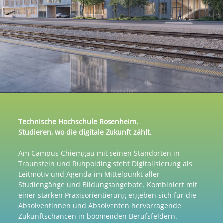
Technische Hochschule Rosenheim.
Studieren, wo die digitale Zukunft zählt.
Am Campus Chiemgau mit seinen Standorten in
Traunstein und Ruhpolding steht Digitalisierung als
Leitmotiv und Agenda im Mittelpunkt aller
Studiengänge und Bildungsangebote. Kombiniert mit
einer starken Praxisorientierung ergeben sich für die
Absolventinnen und Absolventen hervorragende
Zukunftschancen in boomenden Berufsfeldern.