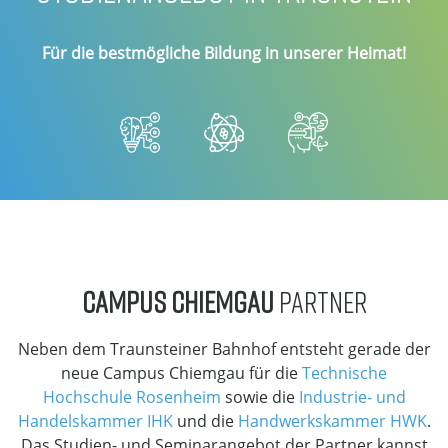
Für die bestmögliche Bildung in unserer Heimat!
CAMPUS CHIEMGAU
PARTNER
Neben dem Traunsteiner Bahnhof entsteht gerade der
neue Campus Chiemgau für die
Technische
Hochschule Rosenheim
sowie die
Industrie- und
Handelskammer IHK
und die
Handwerkskammer HWK
.
Das Studien- und Seminarangebot der Partner kannst