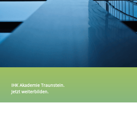
IHK Akademie Traunstein.
Jetzt weiterbilden.
Ob Ausbildung, mehrjährige Berufserfahrung oder
Führungsverantwortung – die IHK Akademie Traunstein
unterstützt den nächsten Karriereschritt mit
praxisnahen Weiterbildungen. Besonders im Fokus
stehen aktuelle Themen wie Digitalisierung und agiles
Arbeiten, die optimal auf die Anforderungen der