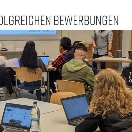
FOLGREICHEN BEWERBUNGEN