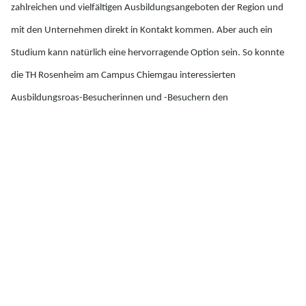
zahlreichen und vielfältigen Ausbildungsangeboten der Region und
mit den Unternehmen direkt in Kontakt kommen. Aber auch ein
Studium kann natürlich eine hervorragende Option sein. So konnte
die TH Rosenheim am Campus Chiemgau interessierten
Ausbildungsroas-Besucherinnen und -Besuchern den
Bachelorstudiengang E-Commerce vorstellen und offene Fragen rund
um Bewerbung, Immatrikulation und Studium beantworten.
Welche beruflichen Chancen und spannenden Positionen erwarten
Studierende nach dem Abschluss des E-Commerce-Bachelors? Infos
dazu gibt es beim E-Commerce Sundowner am 14. Juni 2023 am
Campus Chiemgau. Zur Anmeldung
hier
entlang.