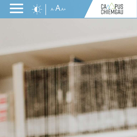
Direkt
A
A-
A+
zum
Inhalt