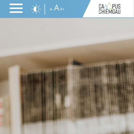
Direkt
A
A-
A+
zum
Inhalt